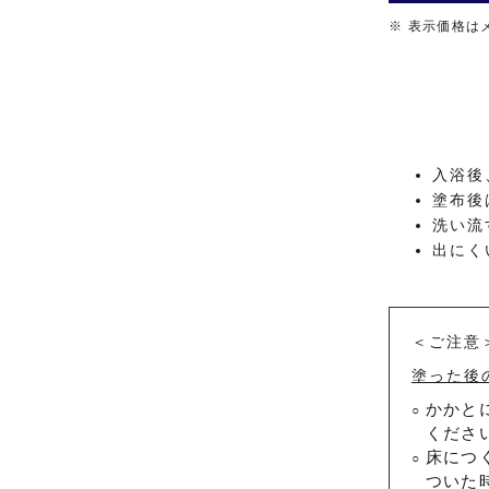
※
表示価格は
入浴後
塗布後
洗い流
出にく
＜ご注意
塗った後
かかと
○
くださ
床につ
○
ついた