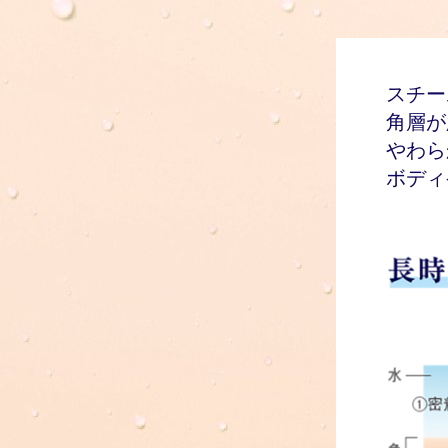
スチー
角層が
やわら
ボディ