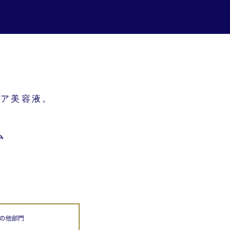
ケア美容液。
ム