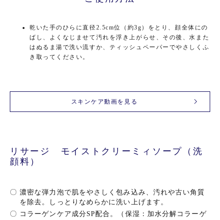
乾いた手のひらに直径2.5cm位（約3g）をとり、顔全体にの
ばし、よくなじませて汚れを浮き上がらせ、その後、水また
はぬるま湯で洗い流すか、ティッシュペーパーでやさしくふ
き取ってください。
スキンケア動画を見る
リサージ モイストクリーミィソープ（洗
顔料）
〇
濃密な弾力泡で肌をやさしく包み込み、汚れや古い角質
を除去。しっとりなめらかに洗い上げます。
〇
コラーゲンケア成分SP配合。（保湿：加水分解コラーゲ