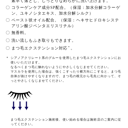
素早く落とし、しっとりなめらかに洗い上げます。
〇
コラーゲンケア成分SP配合。（保湿：加水分解コラーゲ
ン、ユキノシタエキス、加水分解シルク）
〇
ペースト状オイル配合。（保湿：ヘキサヒドロキシステ
アリン酸ジペンタエリスリチル）
〇
無香料。
〇
洗い流しもふき取りもできます。
＊
〇
まつ毛エクステンション対応
。
＊
シアノアクリレート系のグルーを使用したまつ毛エクステンションにお
使いいただけます。
なるべくまつ毛に触れないようにやさしくなじませてください。
マスカラを使用した場合は、強くこすったり横方向にこすると、まつ毛
自体が抜けやすくなりますので、まつ毛の根元から毛先に向かって、そ
っとやさしくなじませてください。
まつ毛エクステンション施術後、使い始める場合は施術店のご案内に従
ってください。​