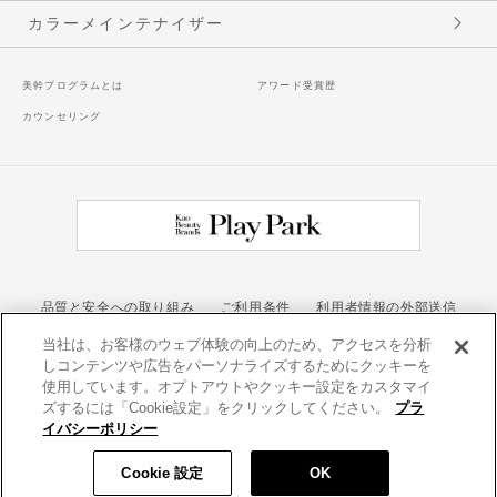
カラーメインテナイザー
美幹プログラムとは
アワード受賞歴
カウンセリング
品質と安全への取り組み
ご利用条件
利用者情報の外部送信
当社は、お客様のウェブ体験の向上のため、アクセスを分析
お問い合わせ
しコンテンツや広告をパーソナライズするためにクッキーを
カネボウ化粧品
使用しています。オプトアウトやクッキー設定をカスタマイ
ズするには「Cookie設定」をクリックしてください。
プラ
イバシーポリシー
Kao Beauty Brands
Cookie 設定
OK
Copyright © Kao Beauty Brands. All Rights Reserved.