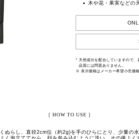
木や花・果実などの天
ONL
*
天然成分を配合していますので、
品質には問題ありません。
※
表示価格はメーカー希望小売価
［
HOW TO USE
］
くぬらし、直径2cm位（約2g)を手のひらにとり、少量の
よく泡立ててから、顔を包み込むように洗い、その後よく