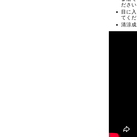
ださい
目に入
てくだ
清涼成