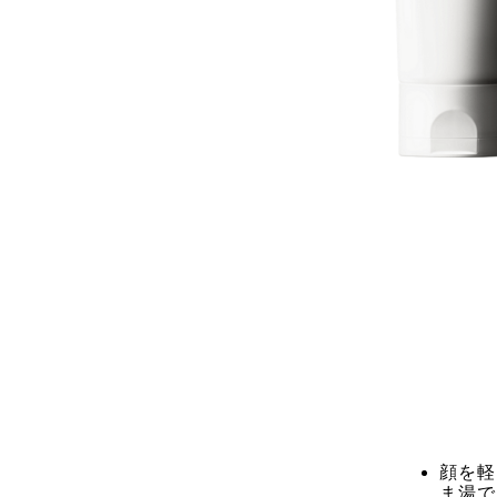
顔を軽
ま湯で